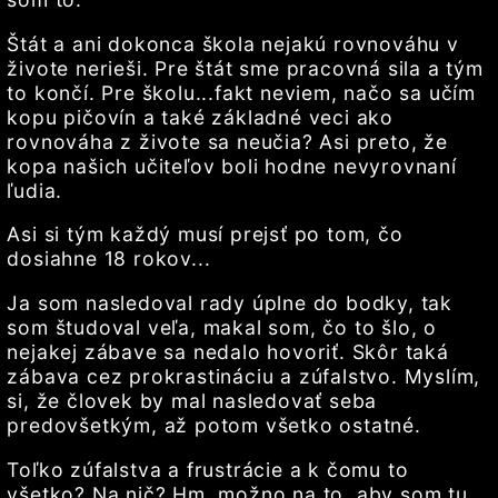
Štát a ani dokonca škola nejakú rovnováhu v
živote nerieši. Pre štát sme pracovná sila a tým
to končí. Pre školu...fakt neviem, načo sa učím
kopu pičovín a také základné veci ako
rovnováha z živote sa neučia? Asi preto, že
kopa našich učiteľov boli hodne nevyrovnaní
ľudia.
Asi si tým každý musí prejsť po tom, čo
dosiahne 18 rokov...
Ja som nasledoval rady úplne do bodky, tak
som študoval veľa, makal som, čo to šlo, o
nejakej zábave sa nedalo hovoriť. Skôr taká
zábava cez prokrastináciu a zúfalstvo. Myslím,
si, že človek by mal nasledovať seba
predovšetkým, až potom všetko ostatné.
Toľko zúfalstva a frustrácie a k čomu to
všetko? Na nič? Hm, možno na to, aby som tu