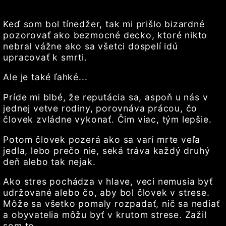
Keď som bol tínedžer, tak mi prišlo bizardné
pozorovať ako bezmocné decko, ktoré nikto
nebral vážne ako sa všetci dospelí idú
upracovať k smrti.
Ale je také ľahké...
Príde mi blbé, že reputácia sa, aspoň u nás v
jednej vetve rodiny, porovnáva prácou, čo
človek zvládne vykonať. Čim viac, tým lepšie.
Potom človek pozerá ako sa varí mrte veľa
jedla, lebo prečo nie, seká tráva každý druhý
deň alebo tak nejak.
Ako stres pochádza v hlave, veci nemusia byť
udržované alebo čo, aby bol človek v strese.
Môže sa všetko pomaly rozpadať, nič sa nediať
a obyvatelia môžu byť v krutom strese. Zažil
som to.