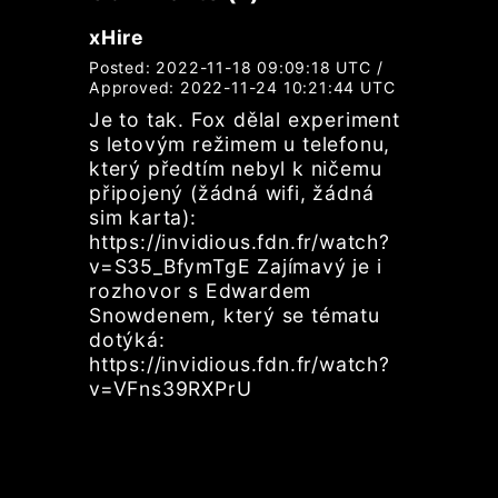
xHire
Posted: 2022-11-18 09:09:18 UTC /
Approved: 2022-11-24 10:21:44 UTC
Je to tak. Fox dělal experiment
s letovým režimem u telefonu,
který předtím nebyl k ničemu
připojený (žádná wifi, žádná
sim karta):
https://invidious.fdn.fr/watch?
v=S35_BfymTgE Zajímavý je i
rozhovor s Edwardem
Snowdenem, který se tématu
dotýká:
https://invidious.fdn.fr/watch?
v=VFns39RXPrU