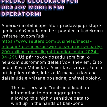
PREDAJ GEOLOKAČNÝCH
ÚDAJOV MOBILNÝMI
OPERÁTORMI
Americkí mobilní operátori predávajú prístup k
geolokačným údajom bez povolenia kadekomu
vrátane lovcom ľudí -
https://www.reuters.com/business/media-
telecom/fcc-fines-us-wireless-carriers-nearly-
200-million-over-illegal-location-data-2024-
04-29/
. Už pár rokov dozadu som čítal o
nejakom súkromnom detektívovi (neviem, či to
nebol Kevin Mitnick) v Amerike a vravel, že má
prístup k stránke, kde zadá meno a dostane
ďalšie údaje vrátane poslednej známej polohy.
The carriers sold "real-time location
information to data aggregators,
allowing this highly sensitive data to
wind up in the hands of bail-bond