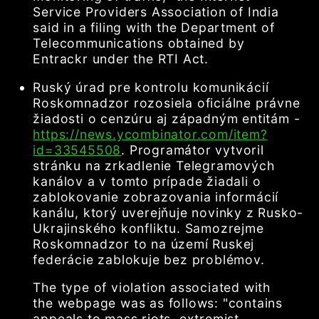
Service Providers Association of India
said in a filing with the Department of
Telecommunications obtained by
Entrackr under the RTI Act.
Ruský úrad pre kontrolu komunikácií
Roskomnadzor rozosiela oficiálne právne
žiadosti o cenzúru aj západným entitám -
https://news.ycombinator.com/item?
id=33545508
. Programátor vytvoril
stránku na zrkadlenie Telegramových
kanálov a v tomto prípade žiadali o
zablokovanie zobrazovania informácií
kanálu, ktorý uverejňuje novinky z Rusko-
Ukrajinského konfliktu. Samozrejme
Roskomnadzor to na území Ruskej
federácie zablokuje bez problémov.
The type of violation associated with
the webpage was as follows: "contains
appeals to mass riots, extremist