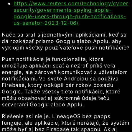
https://www.reuters.com/technology/cyber
security/governments-spying-apple-
google-users-through-push-notifications-
us-senator-2023-12-06/
Načo sa srať s jednotlivými aplikáciami, keď sa
dá rozkázať priamo Googlu alebo Applu, aby
vyklopili všetky používateľove push notifikácie?
Push notifikácie je funkcionalita, ktorá
umožňuje aplikácii spať a nežrať príliš veľa
energie, ale zároveň komunikovať s užívateľom
notifikáciami. Vo svete Androidu sa používa
Firebase, ktorý odkúpil pár rokov dozadu
Google. Takže všetky tieto notifikácie, ktoré
môžu obsahovať aj súkromné údaje tečú
serverami Googlu alebo Applu.
Riešenie asi nie je. LineageOS bez gapps
funguje, ale aplikácie, ktoré nerátajú, že systém
môže byť aj bez Firebase tak spadnú. Ak aj