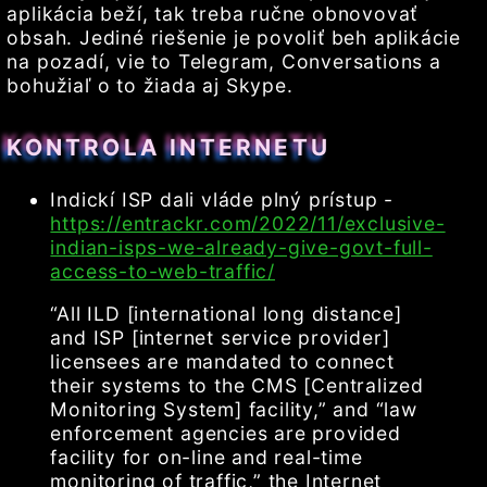
aplikácia beží, tak treba ručne obnovovať
obsah. Jediné riešenie je povoliť beh aplikácie
na pozadí, vie to Telegram, Conversations a
bohužiaľ o to žiada aj Skype.
KONTROLA INTERNETU
Indickí ISP dali vláde plný prístup -
https://entrackr.com/2022/11/exclusive-
indian-isps-we-already-give-govt-full-
access-to-web-traffic/
“All ILD [international long distance]
and ISP [internet service provider]
licensees are mandated to connect
their systems to the CMS [Centralized
Monitoring System] facility,” and “law
enforcement agencies are provided
facility for on-line and real-time
monitoring of traffic,” the Internet