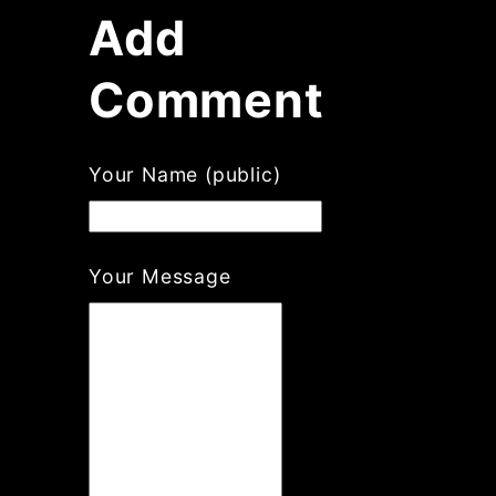
Add
Comment
If
Your Name (public)
you
are
a
human,
Your Message
ignore
this
field