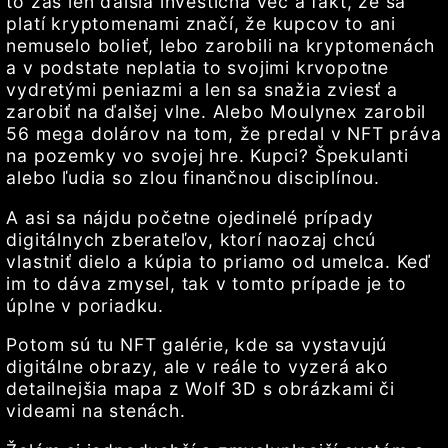
to zas len ďalšia investičná vec a fakt, že sa
platí kryptomenami značí, že kupcov to ani
nemuselo bolieť, lebo zarobili na kryptomenách
a v podstate neplatia to svojimi krvopotne
vydretými peniazmi a len sa snažia zviesť a
zarobiť na ďalšej vlne. Alebo Moulynex zarobil
56 mega dolárov na tom, že predal v NFT práva
na pozemky vo svojej hre. Kupci? Špekulanti
alebo ľudia so zlou finančnou disciplínou.
A asi sa nájdu početne ojedinelé prípady
digitálnych zberateľov, ktorí naozaj chcú
vlastniť dielo a kúpia to priamo od umelca. Keď
im to dáva zmysel, tak v tomto prípade je to
úplne v poriadku.
Potom sú tu NFT galérie, kde sa vystavujú
digitálne obrazy, ale v reále to vyzerá ako
detailnejšia mapa z Wolf 3D s obrázkami či
videami na stenách.