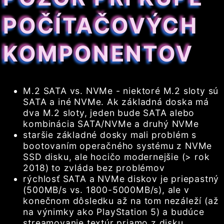
POČÍTAČOVÝCH
KOMPONENTOV
M.2 SATA vs. NVMe - niektoré M.2 sloty sú
SATA a iné NVMe. Ak základná doska má
dva M.2 sloty, jeden bude SATA alebo
kombinácia SATA/NVMe a druhý NVMe
staršie základné dosky mali problém s
bootovaním operačného systému z NVMe
SSD disku, ale hocičo modernejšie (> rok
2018) to zvláda bez problémov
rýchlosť SATA a NVMe diskov je priepastný
(500MB/s vs. 1800-5000MB/s), ale v
konečnom dôsledku až na tom nezáleží (až
na výnimky ako PlayStation 5) a budúce
streamovanie textúr priamo z disku