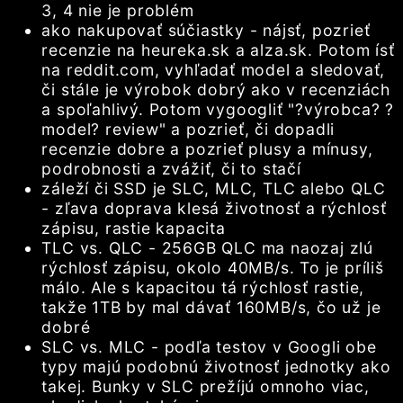
3, 4 nie je problém
ako nakupovať súčiastky - nájsť, pozrieť
recenzie na heureka.sk a alza.sk. Potom ísť
na reddit.com, vyhľadať model a sledovať,
či stále je výrobok dobrý ako v recenziách
a spoľahlivý. Potom vygoogliť "?výrobca? ?
model? review" a pozrieť, či dopadli
recenzie dobre a pozrieť plusy a mínusy,
podrobnosti a zvážiť, či to stačí
záleží či SSD je SLC, MLC, TLC alebo QLC
- zľava doprava klesá životnosť a rýchlosť
zápisu, rastie kapacita
TLC vs. QLC - 256GB QLC ma naozaj zlú
rýchlosť zápisu, okolo 40MB/s. To je príliš
málo. Ale s kapacitou tá rýchlosť rastie,
takže 1TB by mal dávať 160MB/s, čo už je
dobré
SLC vs. MLC - podľa testov v Googli obe
typy majú podobnú životnosť jednotky ako
takej. Bunky v SLC prežíjú omnoho viac,