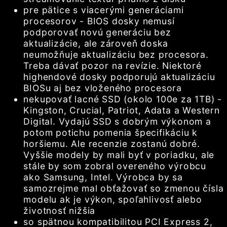
pre pätice s viacerými generáciami
procesorov - BIOS dosky nemusí
podporovať novú generáciu bez
aktualizácie, ale zároveň doska
neumožňuje aktualizáciu bez procesora.
Treba dávať pozor na revízie. Niektoré
highendové dosky podporujú aktualizáciu
BIOSu aj bez vloženého procesora
nekupovať lacné SSD (okolo 100e za 1TB) -
Kingston, Crucial, Patriot, Adata a Western
Digital. Vydajú SSD s dobrým výkonom a
potom potichu pomenia špecifikáciu k
horšiemu. Ale recenzie zostanú dobré.
Vyššie modely by mali byť v poriadku, ale
stále by som zobral overeného výrobcu
ako Samsung, Intel. Výrobca by sa
samozrejme mal obťažovať so zmenou čísla
modelu ak je výkon, spoľahlivosť alebo
životnosť nižšia
so spätnou kompatibilitou PCI Express 2,