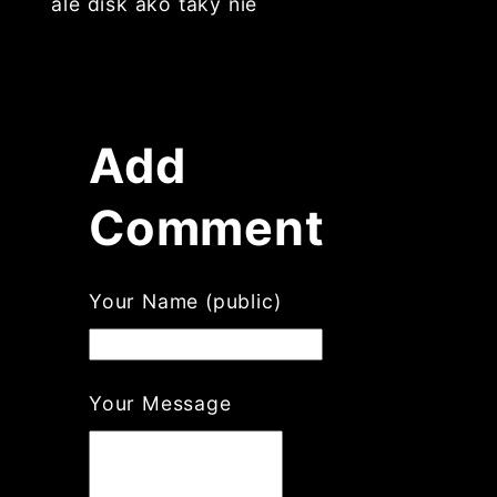
ale disk ako taký nie
Add
Comment
If
Your Name (public)
you
are
a
human,
Your Message
ignore
this
field