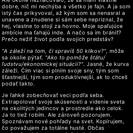
dobre, nič mi nechýba a všetko je fajn. A ja som
istý čas prikyvoval, až kým som sa nenasral a
unavene a znudene si sám sebe nepriznal, že
hej, vlastne to stojí za hovno. Moje spaľujúce
ambície ma ťahajú inde. A načo sa im brániť?
Prečo nežiť život podľa svojich predstáv?
"A záleží na tom, či spravíš 50 klikov?"
, môže
sa okolie pýtať.
"Ako to pomôže štátu/
ľudstvu/ekonomickej situácii?"
. Jasné, že kurva
záleží. Ćím viac si plním svoje sny, tým som
šťastnejší, tým som produktívnejší, ak to chceš
podať takto.
Je ľahké zobecňovať veci podľa seba.
Extrapolovať svoje skúsenosti a videnie sveta
na okolitých jedincov a prostredie ako celok.
Ja to tiež robím. Ale zároveň pozorujem.
Spoznávam nové pohľady na svet. Kopírujem,
čo považujem za totálne husté. Občas