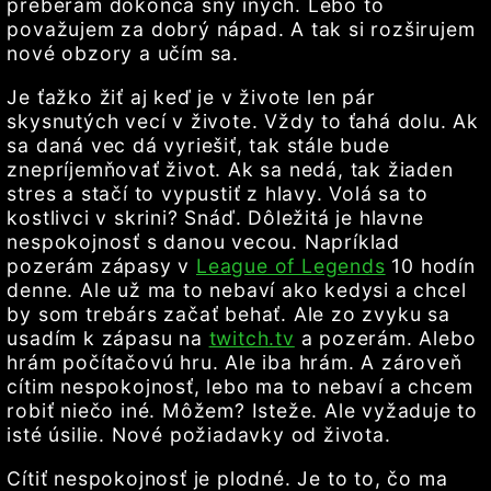
preberám dokonca sny iných. Lebo to
považujem za dobrý nápad. A tak si rozširujem
nové obzory a učím sa.
Je ťažko žiť aj keď je v živote len pár
skysnutých vecí v živote. Vždy to ťahá dolu. Ak
sa daná vec dá vyriešiť, tak stále bude
znepríjemňovať život. Ak sa nedá, tak žiaden
stres a stačí to vypustiť z hlavy. Volá sa to
kostlivci v skrini? Snáď. Dôležitá je hlavne
nespokojnosť s danou vecou. Napríklad
pozerám zápasy v
League of Legends
10 hodín
denne. Ale už ma to nebaví ako kedysi a chcel
by som trebárs začať behať. Ale zo zvyku sa
usadím k zápasu na
twitch.tv
a pozerám. Alebo
hrám počítačovú hru. Ale iba hrám. A zároveň
cítim nespokojnosť, lebo ma to nebaví a chcem
robiť niečo iné. Môžem? Isteže. Ale vyžaduje to
isté úsilie. Nové požiadavky od života.
Cítiť nespokojnosť je plodné. Je to to, čo ma