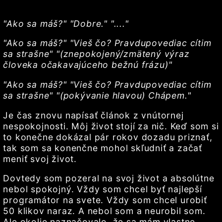
"Ako sa máš?" "Dobre." "...."
"Ako sa máš?" "Vieš čo? Pravdupovediac cítim
sa strašne" "(znepokojený/zmätený výraz
človeka očakavajúceho bežnú frázu)"
"Ako sa máš?" "Vieš čo? Pravdupovediac cítim
sa strašne" "(pokývanie hlavou) Chápem."
Je čas znovu napísať článok z vnútornej
nespokojnosti. Môj život stojí za nič. Keď som si
to konečne dokázal pár rokov dozadu priznať,
tak som sa konenčne mohol skľudniť a začať
meniť svoj život.
Dovtedy som pozeral na svoj život a absolútne
nebol spokojný. Vždy som chcel byť najlepší
programátor na svete. Vždy som chcel urobiť
50 klikov naraz. A nebol som a neurobil som.
Ale okolie naznačovalo, že sa mám vlastne