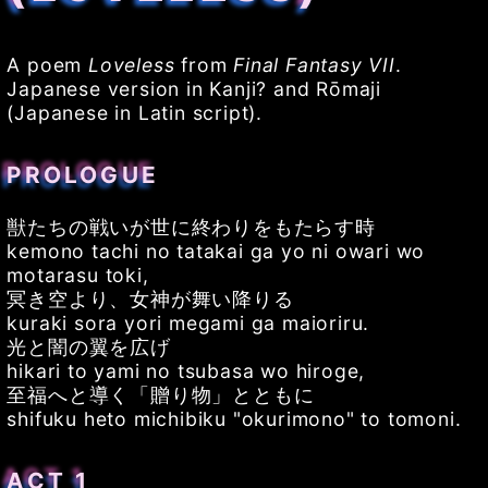
A poem
Loveless
from
Final Fantasy VII
.
Japanese version in Kanji? and Rōmaji
(Japanese in Latin script).
PROLOGUE
獣たちの戦いが世に終わりをもたらす時
kemono tachi no tatakai ga yo ni owari wo
motarasu toki,
冥き空より、女神が舞い降りる
kuraki sora yori megami ga maioriru.
光と闇の翼を広げ
hikari to yami no tsubasa wo hiroge,
至福へと導く「贈り物」とともに
shifuku heto michibiku "okurimono" to tomoni.
ACT 1