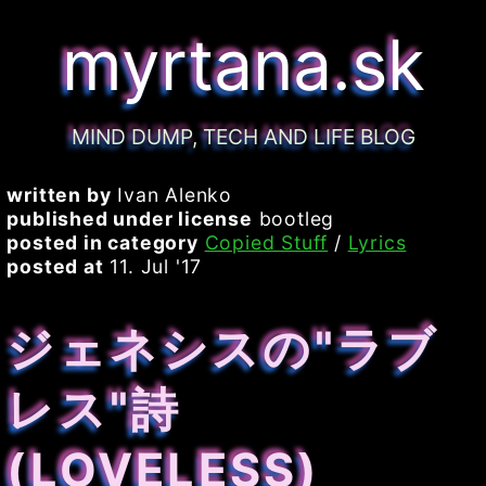
myrtana.sk
MIND DUMP, TECH AND LIFE BLOG
written by
Ivan Alenko
published under license
bootleg
posted in category
Copied Stuff
/
Lyrics
posted at
11. Jul '17
ジェネシスの"ラブ
レス"詩
(LOVELESS)